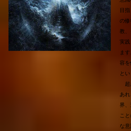
目指
の修
教、
実践
ます
容を
とい
超越
あれ
界、
こと
な意