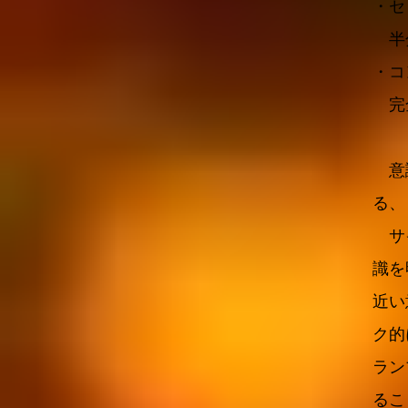
・セ
半分
・コ
完全
意識
る、
サイ
識を
近い
ク的
ラン
るこ