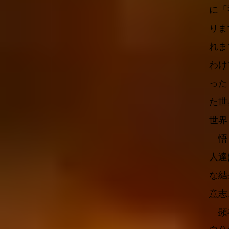
に「
りま
れま
わけ
った
た世
世界
悟り
人達
な結
意志
顕在