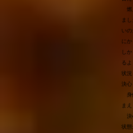
燃え
まし
いの
にか
しか
るよ
状況
決心
身体
まえ
決心
状態