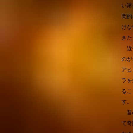
い溶
間的
けな
きた
近代
のが
アヒ
ラを
るこ
す。
昔の
て奇