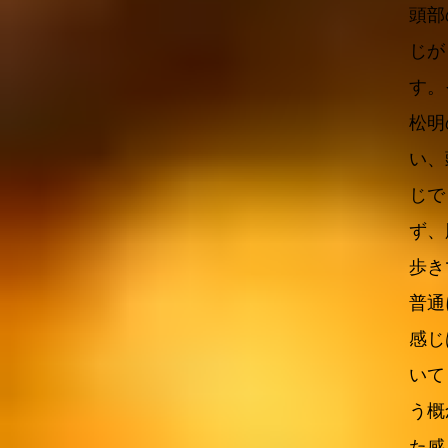
頭部
じが
す。
松明
い、
じで
ず、
歩き
普通
感じ
いて
う概
た感