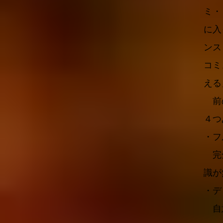
ミ・
に入
ンス
コミ
える
前の
４つ
・フ
完全
識が
・デ
自意