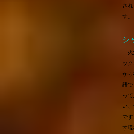
され
す。
シ
火渡
ック
から
語で
って
い、
です
す現