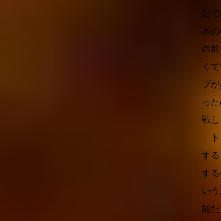
足で
本の
の前
くて
ブが
った
戦し
トレ
する
する
いう
能だ