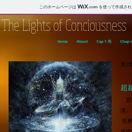
このホームページは
.com
を使って作成され
The Lights of Conciousne
Home
About
Cap 1 光
Chap-2
第3
超
意識
識」
世界
意識