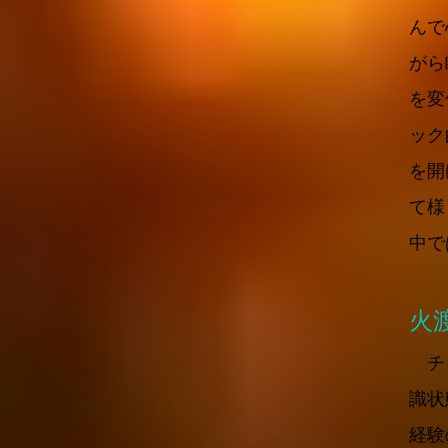
んで
がら
を変
ック
を開
て様
中で
火
チャ
識状
経験