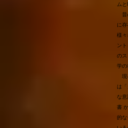
ムと
昔の
に存
様々
ント
のス
学の
現在
は「
な意
書 
的な
いる