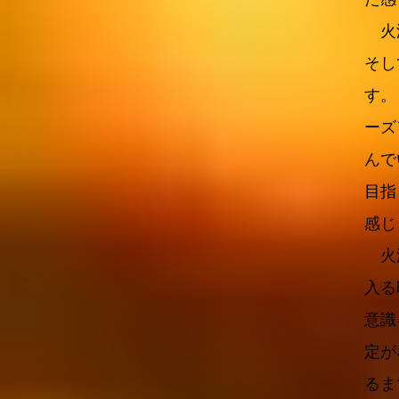
火渡
そし
す。
ーズ
んで
目指
感じ
火渡
入る
意識
定が
るま