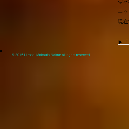
なさ
ニッ
現在
▶︎
© 2015 Hiroshi Makaula Nakae all rights reserved