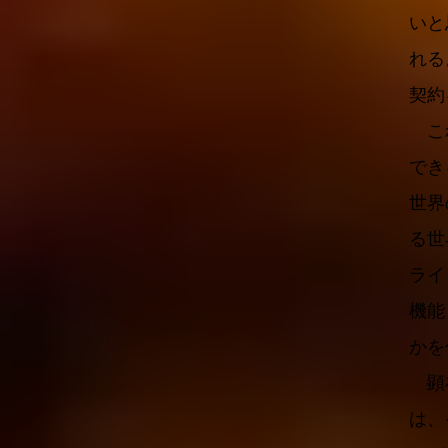
いと
れる
契約
これ
でき
世界
る世
ライ
機能
かを
顕在
は、