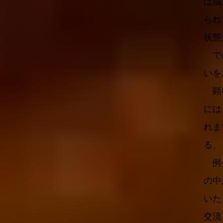
は脳
られ
状態
では
いを
顕在
には
れま
る、
例え
の中
いた
交流