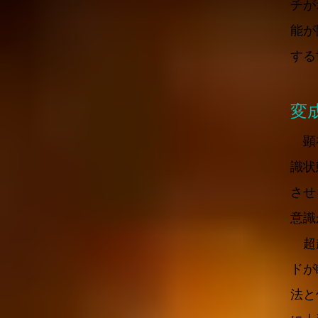
チが
能が
する
変
顕在
識状
させ
意識
超越
ドが
法と