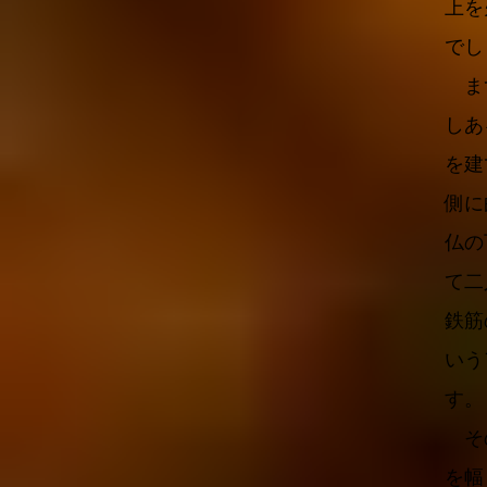
上を
でし
まず
しあ
を建
側に
仏の
て二
鉄筋
いう
す。
その
を幅