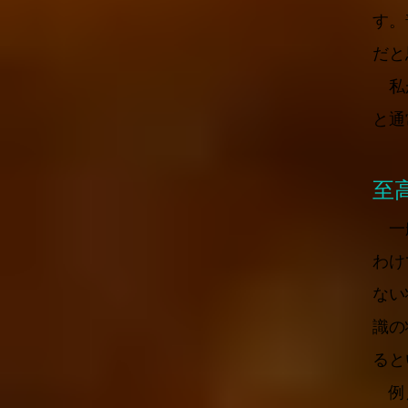
す。
だと
私が
と通
至
一般
わけ
ない
識の
ると
例え