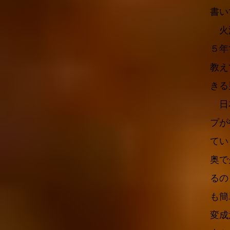
書い
火渡
５年
教え
きる
日本
プが
てい
奥で
るの
も簡
変成