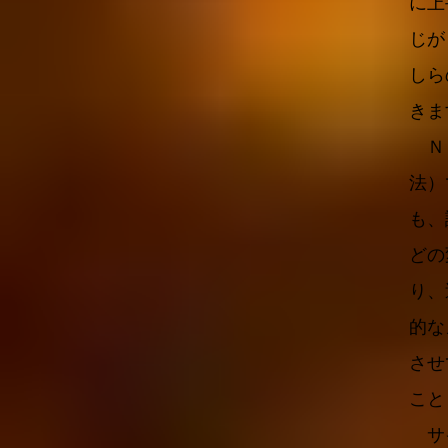
に上
じが
しら
きま
ＮＬ
法）
も、
どの
り、
的な
させ
こと
サイ