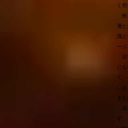
く究
例え
層と
識と
ージ
日常
にも
て、
いる
また
超越
す。