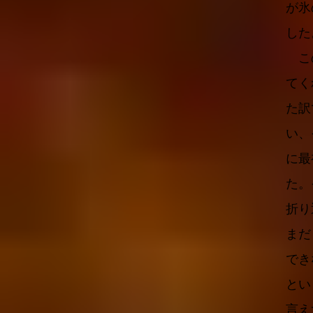
が氷
した
この
てく
た訳
い、
に最
た。
折り
まだ
でき
とい
言え