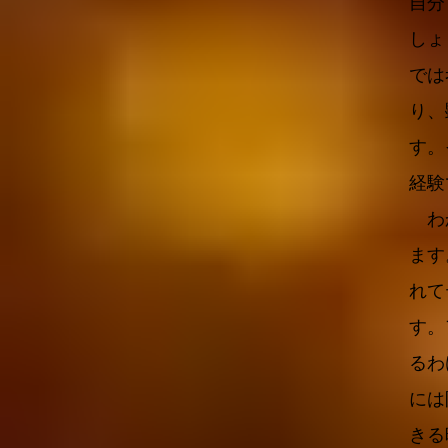
自分
しょ
では
り、
す。
経験
わか
ます
れて
す。
るわ
には
きる