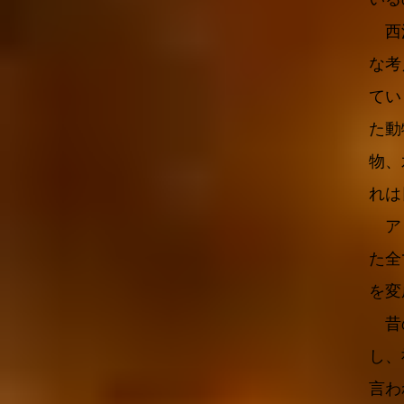
西洋
な考
てい
た動
物、
れは
アミ
た全
を変
昔の
し、
言わ